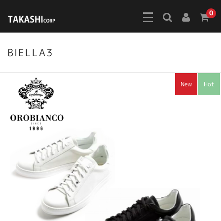
0
BIELLA3
New
Hot